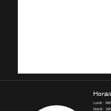
Horai
Lundi :
08h
Mardi :
08