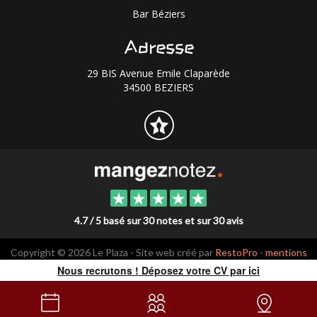
Bar Béziers
Adresse
29 BIS Avenue Emile Claparède
34500 BEZIERS
4.7 / 5 basé sur 30 notes et sur 30 avis
Copyright © 2026 Le Plaza - Site web créé par
RestoPro
-
mentions
légales
Nous recrutons ! Déposez votre CV par ici